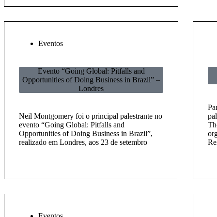
Eventos
Evento “Going Global: Pitfalls and
Opportunities of Doing Business in Brazil” –
Londres
Pa
Neil Montgomery foi o principal palestrante no
pal
evento “Going Global: Pitfalls and
Th
Opportunities of Doing Business in Brazil”,
or
realizado em Londres, aos 23 de setembro
Re
Eventos