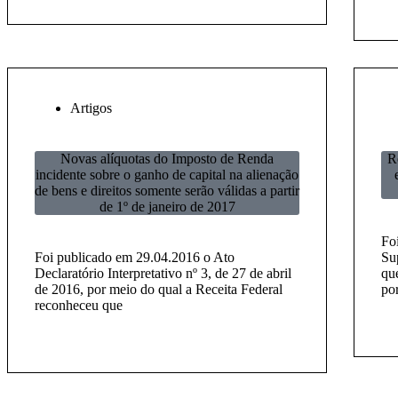
Artigos
Novas alíquotas do Imposto de Renda
R
incidente sobre o ganho de capital na alienação
de bens e direitos somente serão válidas a partir
de 1º de janeiro de 2017
Fo
Foi publicado em 29.04.2016 o Ato
Sup
Declaratório Interpretativo nº 3, de 27 de abril
qu
de 2016, por meio do qual a Receita Federal
po
reconheceu que