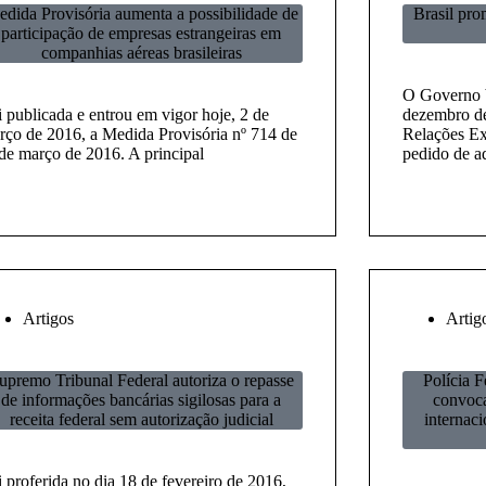
dida Provisória aumenta a possibilidade de
Brasil pro
participação de empresas estrangeiras em
companhias aéreas brasileiras
O Governo b
i publicada e entrou em vigor hoje, 2 de
dezembro de
rço de 2016, a Medida Provisória nº 714 de
Relações Ex
 de março de 2016. A principal
pedido de a
Artigos
Artig
upremo Tribunal Federal autoriza o repasse
Polícia F
de informações bancárias sigilosas para a
convoca
receita federal sem autorização judicial
internaci
 proferida no dia 18 de fevereiro de 2016,