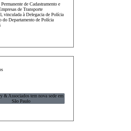
 Permanente de Cadastramento e
 Empresas de Transporte
l, vinculada à Delegacia de Polícia
o do Departamento de Polícia
á
os
 & Associados tem nova sede em
São Paulo