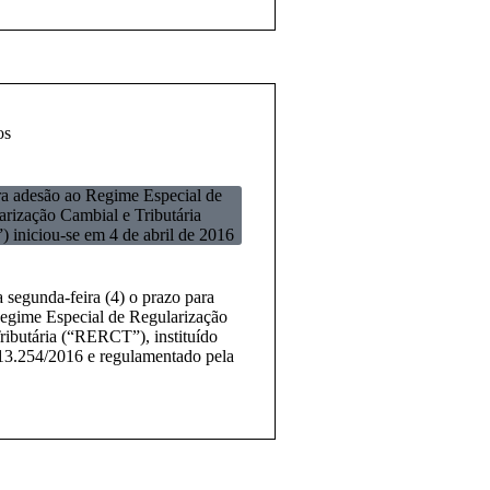
os
ra adesão ao Regime Especial de
rização Cambial e Tributária
iniciou-se em 4 de abril de 2016
segunda-feira (4) o prazo para
egime Especial de Regularização
ributária (“RERCT”), instituído
 13.254/2016 e regulamentado pela