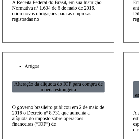
A Receita Federal do Brasil, em sua Instrução
Em
Normativa nº 1.634 de 6 de maio de 2016,
an
criou novas obrigações para as empresas
Di
registradas no
re
Artigos
Alteração da alíquota do IOF para compra de
moeda estrangeira
es
O governo brasileiro publicou em 2 de maio de
2016 o Decreto nº 8.731 que aumenta a
A 
alíquota do imposto sobre operações
es
financeiras (“IOF”) de
esp
da