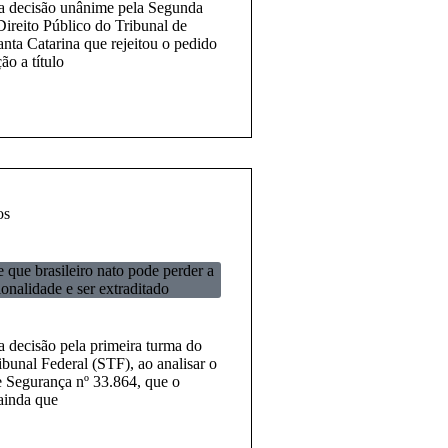
da decisão unânime pela Segunda
ireito Público do Tribunal de
anta Catarina que rejeitou o pedido
ão a título
os
 que brasileiro nato pode perder a
ionalidade e ser extraditado
a decisão pela primeira turma do
bunal Federal (STF), ao analisar o
Segurança nº 33.864, que o
 ainda que