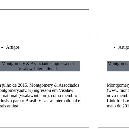
Artigos
Artig
Montgomery & Associados ingressa em
Montgomery
Visalaw International
 julho de 2015, Montgomery & Associados
Montgomery
ontgomery.adv.br) ingressou em Visalaw
(www.montg
ternational (visalawint.com), como membro
novo membro
lusivo para o Brasil. Visalaw International é
Link for L
ais antiga
maio de 201