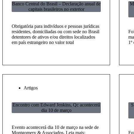
Banco Central do Brasil – Declaração anual de
Me
capitais brasileiros no exterior
Obrigatória para indivíduos e pessoas jurídicas
residentes, domiciliadas ou com sede no Brasil
Fo
detentores de ativos e/ou direitos localizados
ma
em país estrangeiro no valor total
1º
Artigos
Encontro com Edward Jenkins, Qc acontecerá
S
dia 10 de março
Evento acontecerá dia 10 de março na sede de
Montgomery & Associados. Leia mais:
Foi