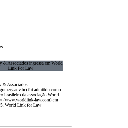
os
 & Associados ingressa em World
Link For Law
 & Associados
omery.adv.br) foi admitido como
 brasileiro da associação World
aw (www.worldlink-law.com) em
5. World Link for Law