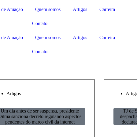
 de Atuação
Quem somos
Artigos
Carreira
Contato
 de Atuação
Quem somos
Artigos
Carreira
Contato
Artigos
Artig
Um dia antes de ser suspensa, presidente
TJ de S
Dilma sanciona decreto regulando aspectos
despacha
pendentes do marco civil da internet
declara