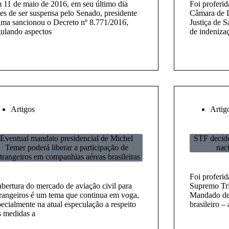
 11 de maio de 2016, em seu último dia
Foi proferi
tes de ser suspensa pelo Senado, presidente
Câmara de D
lma sancionou o Decreto nº 8.771/2016,
Justiça de S
gulando aspectos
de indenizaç
Artigos
Artig
Eventual mandato presidencial de Michel
STF decide
Temer poderá liberar a participação de
nac
trangeiros em companhias aéreas brasileiras
Foi proferid
abertura do mercado de aviação civil para
Supremo Tri
trangeiros é um tema que continua em voga,
Mandado de 
ecialmente na atual especulação a respeito
brasileiro –
s medidas a