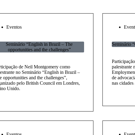
Eventos
Event
Seminário “English in Brazil – The
Seminário 
opportunities and the challenges”
Participaçã
rticipação de Neil Montgomery como
palestrante
estrante no Seminário “English in Brazil –
Employment 
e opportunities and the challenges”,
de advocaci
ganizado pelo British Council em Londres,
nas cidades
ino Unido.
Eventos
Event