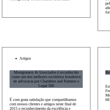
pe
alt
fo
Artigos
Montgomery & Associados é reconhecido
Re
como um dos melhores escritórios brasileiros
de advocacia por Chambers and Partners e
Legal 500
Em
Fed
Me
É com grata satisfação que compartilhamos
68
com nossos clientes e amigos neste final de
2015 o reconhecimento da excelência e