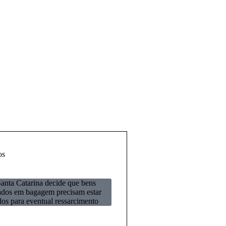
os
anta Catarina decide que bens
dos em bagagem precisam estar
dos para eventual ressarcimento