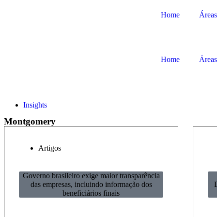
Home
Áreas
Home
Áreas
Insights
Montgomery
Artigos
Governo brasileiro exige maior transparência
das empresas, incluindo informação dos
beneficiários finais