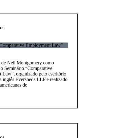
os
“Comparative Employment Law”
o de Neil Montgomery como
 no Seminário “Comparative
Law”, organizado pelo escritório
a inglês Eversheds LLP e realizado
 americanas de
os