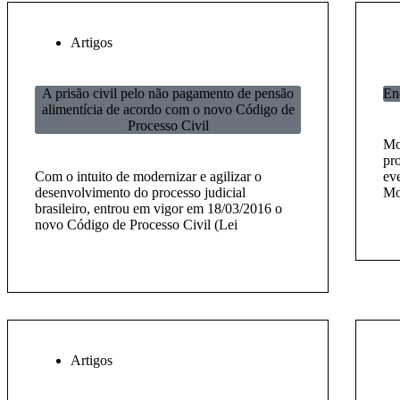
Artigos
A prisão civil pelo não pagamento de pensão
En
alimentícia de acordo com o novo Código de
Processo Civil
Mo
pr
Com o intuito de modernizar e agilizar o
eve
desenvolvimento do processo judicial
Mo
brasileiro, entrou em vigor em 18/03/2016 o
novo Código de Processo Civil (Lei
Artigos