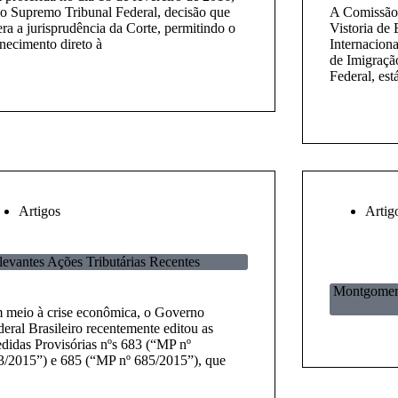
lo Supremo Tribunal Federal, decisão que
A Comissão
era a jurisprudência da Corte, permitindo o
Vistoria de
rnecimento direto à
Internaciona
de Imigraçã
Federal, est
Artigos
Artig
levantes Ações Tributárias Recentes
Montgomery
 meio à crise econômica, o Governo
eral Brasileiro recentemente editou as
didas Provisórias nºs 683 (“MP nº
3/2015”) e 685 (“MP nº 685/2015”), que