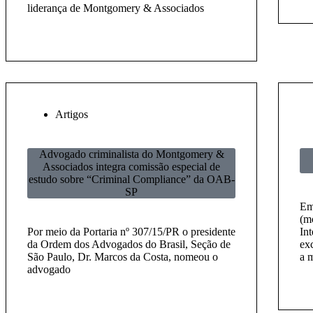
liderança de Montgomery & Associados
Artigos
Advogado criminalista do Montgomery &
Associados integra comissão especial de
estudo sobre “Criminal Compliance” da OAB-
SP
Em
(m
Por meio da Portaria nº 307/15/PR o presidente
In
da Ordem dos Advogados do Brasil, Seção de
exc
São Paulo, Dr. Marcos da Costa, nomeou o
a m
advogado