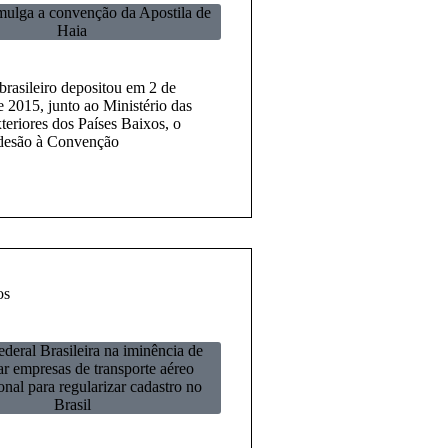
mulga a convenção da Apostila de
Haia
rasileiro depositou em 2 de
 2015, junto ao Ministério das
teriores dos Países Baixos, o
desão à Convenção
os
ederal Brasileira na iminência de
r empresas de transporte aéreo
onal para regularizar cadastro no
Brasil