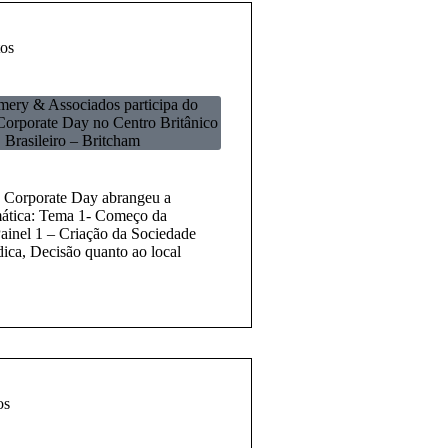
os
ery & Associados participa do
Corporate Day no Centro Britânico
Brasileiro – Britcham
 Corporate Day abrangeu a
mática: Tema 1- Começo da
ainel 1 – Criação da Sociedade
dica, Decisão quanto ao local
os