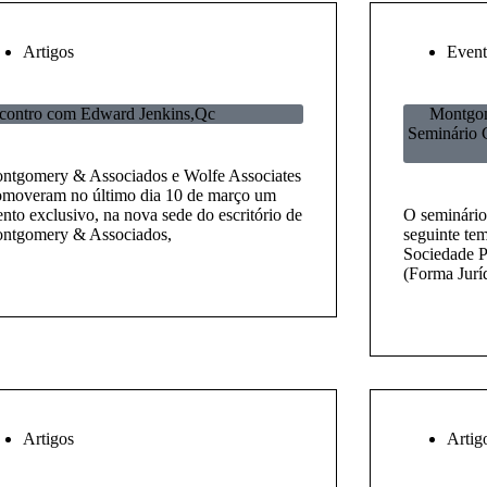
Artigos
Event
contro com Edward Jenkins,Qc
Montgom
Seminário 
ntgomery & Associados e Wolfe Associates
omoveram no último dia 10 de março um
nto exclusivo, na nova sede do escritório de
O seminário
ntgomery & Associados,
seguinte te
Sociedade P
(Forma Jurí
Artigos
Artig