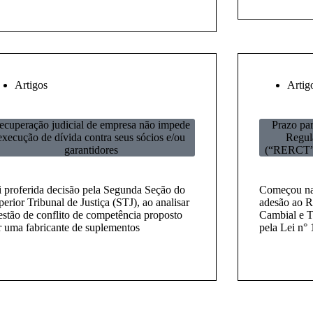
Artigos
Artig
ecuperação judicial de empresa não impede
Prazo pa
execução de dívida contra seus sócios e/ou
Regula
garantidores
(“RERCT”) 
i proferida decisão pela Segunda Seção do
Começou na 
erior Tribunal de Justiça (STJ), ao analisar
adesão ao R
estão de conflito de competência proposto
Cambial e T
r uma fabricante de suplementos
pela Lei n°