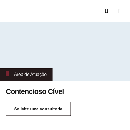
Áreas de Atuaç
Quem Somos
Área de Atuação
Contencioso Cível
Solicite uma consultoria