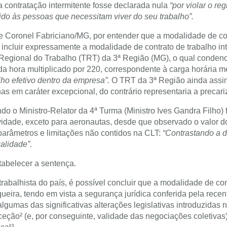
 contratação intermitente fosse declarada nula
“por violar o r
ido às pessoas que necessitam viver do seu trabalho”.
e Coronel Fabriciano/MG, por entender que a modalidade de con
incluir expressamente a modalidade de contrato de trabalho in
al Regional do Trabalho (TRT) da 3ª Região (MG), o qual conde
r da hora multiplicado por 220, correspondente à carga horária
lho efetivo dentro da empresa”.
O TRT da 3ª Região ainda assin
nas em caráter excepcional, do contrário representaria a precari
ndo o Ministro-Relator da 4ª Turma (Ministro Ives Gandra Filh
tividade, exceto para aeronautas, desde que observado o valor 
parâmetros e limitações não contidos na CLT:
“Contrastando a d
alidade”.
tabelecer a sentença.
rabalhista do país, é possível concluir que a modalidade de co
ueira, tendo em vista a segurança jurídica conferida pela rece
lgumas das significativas alterações legislativas introduzidas 
ceção² (e, por conseguinte, validade das negociações coletivas