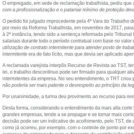
O empregado, em sede de reclamação trabalhista, pediu que a
com a profissionalização e o patamar mínimo de proteção dev
O pedido foi julgado improcedente pela 4ª Vara do Trabalho d
por meio da Reforma Trabalhista, em novembro de 2017, para 
à 2ª instância, tendo sido a sentença reformada pelo Tribun
salariais durante todo o período contratual com base no valo
utilização de contrato intermitente para atender posto de traba
intermitente era de fato lícito, mas que devia ser aplicado ape
A reclamada varejista interpôs Recurso de Revista ao TST, te
lei, o trabalho descontínuo pode ser firmado para qualquer a
intermitentes da empresa. No seu entendimento, o TRT criou 
não poderia ser mais patente o desrespeito ao princípio da leg
Por unanimidade, a turma deu provimento ao recurso para res
Desta forma, considerando o entendimento da mais alta corte t
grandes empresas, tende a se propagar e se tornar mais corriq
decisão pode ser um indicativo de acolhimento, pelo TST, de a
como já ocorreu, por exemplo, com o controle de ponto por ex