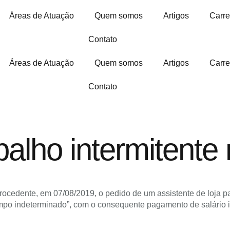
Áreas de Atuação
Quem somos
Artigos
Carre
Contato
Áreas de Atuação
Quem somos
Artigos
Carre
Contato
alho intermitente 
rocedente, em 07/08/2019, o pedido de um assistente de loja p
empo indeterminado”, com o consequente pagamento de salário i