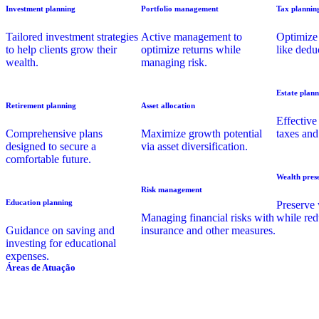
Investment planning
Portfolio management
Tax plannin
Tailored investment strategies
Active management to
Optimize 
to help clients grow their
optimize returns while
like dedu
wealth.
managing risk.
Estate plann
Retirement planning
Asset allocation
Effective
Comprehensive plans
Maximize growth potential
taxes and
designed to secure a
via asset diversification.
comfortable future.
Wealth pres
Risk management
Education planning
Preserve 
Managing financial risks with
while red
Guidance on saving and
insurance and other measures.
investing for educational
expenses.
Áreas de Atuação
Aviação
Bancár