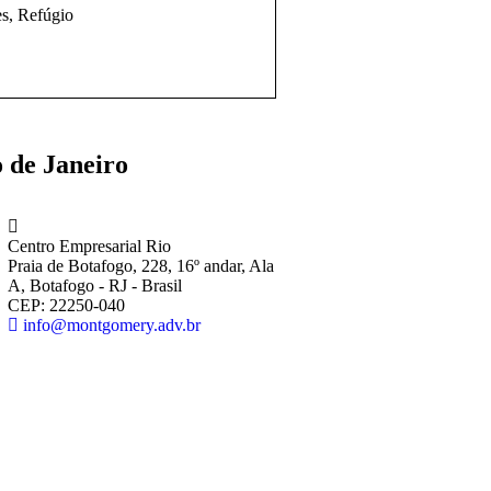
es, Refúgio
Definição de Marca de Al
 de Janeiro
Centro Empresarial Rio
Praia de Botafogo, 228, 16º andar, Ala
A, Botafogo - RJ - Brasil
CEP: 22250-040
info@montgomery.adv.br