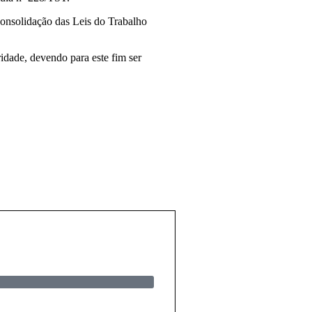
Consolidação das Leis do Trabalho
idade, devendo para este fim ser
Artigos
INPI Publica Parâmetros