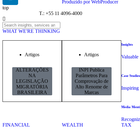
Produzido por WebProducer
top
T.: +55 11 40
WHAT WE'RE THINKING
Insights
Artigos
Artigos
Valuable 
ALTERAÇÕES
INPI Publica
NA
Parâmetros Para
Case Studies
LEGISLAÇÃO
Comprovação de
MIGRATÓRIA
Alto Renome de
Inspiring
BRASILEIRA
Marcas
Media Ment
Recognizi
FINANCIAL
WEALTH
TAX