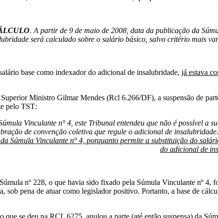
CÁLCULO
. A partir de 9 de maio de 2008, data da publicação da Súm
lubridade será calculado sobre o salário básico, salvo critério mais va
 salário base como indexador do adicional de insalubridade,
já estava c
 Superior Ministro Gilmar Mendes (Rcl 6.266/DF), a suspensão de parte
nte pelo TST
:
mula Vinculante n° 4, este Tribunal entendeu que não é possível a su
lebração de convenção coletiva que regule o adicional de insalubridade
da Súmula Vinculante n° 4, porquanto permite a substituição do salári
do adicional de in
Súmula nº 228, o que havia sido fixado pela Súmula Vinculante nº 4, f
a, sob pena de atuar como legislador positivo. Portanto, a base de cálcu
o que se deu na RCL 6275, anulou a parte (até então suspensa) da Sú