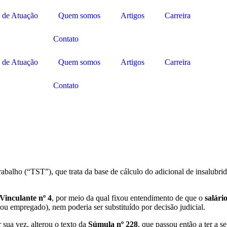
 de Atuação
Quem somos
Artigos
Carreira
Contato
 de Atuação
Quem somos
Artigos
Carreira
Contato
abalho (“TST”), que trata da base de cálculo do adicional de insalubrid
Vinculante nº 4
, por meio da qual fixou entendimento de que o
salári
ou empregado), nem poderia ser substituído por decisão judicial.
 sua vez, alterou o texto da
Súmula nº 228
, que passou então a ter a s