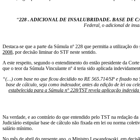
“
228 . ADICIONAL DE INSALUBRIDADE. BASE DE 
Federal, o adicional de insa
Destaca-se que a parte da Súmula nº 228 que permitia a utilização do
2008
, por decisão liminar do STF neste sentido.
A este respeito, segundo o entendimento do então presidente da Corte
que o teor da Súmula Vinculante nº 4 teria sido aplicada indevidame
“(…) com base no que ficou decidido no RE 565.714/SP e fixado na Sú
base de cálculo, seja como indexador, antes da edição de lei ou ce
estabelecida para a Súmula n° 228/TST revela aplicação indevida 
Na verdade, e ao contrário do que entendido pelo TST na redação da 
Judiciário estipular base de cálculo não fixada em lei ou norma coletiv
salário mínimo.
No mês de abril do presente ano, o Ministro Lewandowski, em decisã