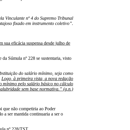
ula Vinculante nº 4 do Supremo Tribunal
ntajoso fixado em instrumento coletivo”.
om sua eficácia suspensa desde julho de
 da Súmula nº 228 se sustentaria, visto
bstituição do salário mínimo, seja como
.
Logo, à primeira vista, a nova redação
o mínimo pelo salário básico no cálculo
salubridade sem base normativa.” (g.n.)
oi que não competiria ao Poder
lo a ser mantida continuaria a ser o
mula nº 228/TST.