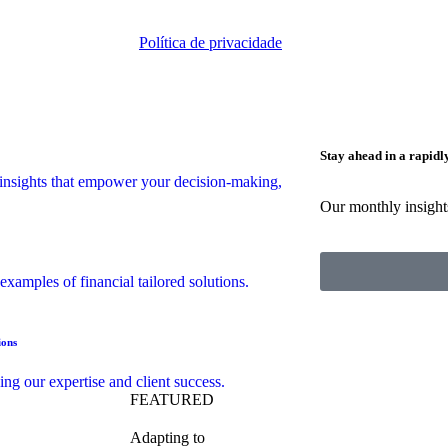
96-4000
Política de privacidade
© Copyright 2
Stay ahead in a rapid
insights that empower your decision-making,
Our monthly insights
 examples of financial tailored solutions.
ions
ng our expertise and client success.
FEATURED
Adapting to