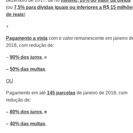
dezembro de 2017, de no
mínimo, 20% do valor da dívida
(ou
7,5% para dívidas iguais ou inferiores a R$ 15 milhõe
de reais
)
+
Pagamento a vista
com o valor remanescente em janeiro d
2018, com redução de:
–
90% dos juros
, e
–
50% das multas
.
OU
Pagamento em até
145 parcelas
de janeiro de 2018, com
redução de:
–
80% dos juros
, e
–
40% das multas
,